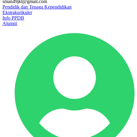
sman49jkt@gmail.com
Pendidik dan Tenaga Kependidikan
Ekstrakurikuler
Info PPDB
Alumni