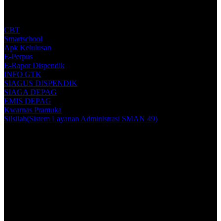
CBT
Smartschool
Apk Kelulusan
E-Perpus
E-Rapor Dispendik
INFO GTK
SIAGUS DISPENDIK
SIAGA DEPAG
EMIS DEPAG
Kwarnas Pramuka
Silsilah(Sistem Layanan Administrasi SMAN 49)